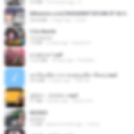
3.4 MB
10 months ago
D
[Witanime.com] RKNGMNNTSRCMB EP 06 HD.mp4
294.8 MB
9 days ago
LOLKI
5 Da Manhã
5 Da Manhã
7.0 MB
2 years ago
leandro A.
สาปสมรส 1.pdf
112.4 MB
18 days ago
Pandarin
เล่าเรื่องเสียว จาก คนชอบเสียว ขึ้นครู.mp3
33.4 MB
5 years ago
TNP2 M.
금잔디 - 오라버니.mp3
3.1 MB
4 years ago
castor-trot
REDRED
REDRED
7.2 MB
about a month ago
수혁 장.