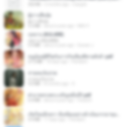
252 KB
2 months ago
margob
ผู้บ่าวเสื้อปุ๋ย
ผู้บ่าวเสื้อปุ๋ย
5.2 MB
about a year ago
Mith 9.
กุหลาบ (KULARB)
กุหลาบ (KULARB)
5.9 MB
about a year ago
Suwan J.
หนูน้อยสู้ชีวิตกับภารกิจเลี้ยงพี่ชายทั้งห้า.pdf
27.2 MB
18 days ago
Pandarin
สายลมเจ็บปวด
สายลมเจ็บปวด
4.0 MB
8 months ago
D
ฝ่าบาททรงพระเจริญหมื่นปี1.pdf
6.4 MB
about a year ago
Orasa K.
เกิดใหม่อีกครา อี๋เหนียงอย่างข้าเป็นภรรยาขุนนาง 1_ST.pdf
4.9 MB
17 days ago
Pandarin