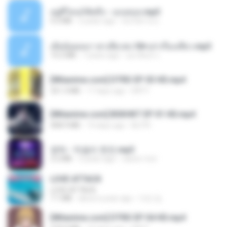
อยู่ที่ไหนก็คิดถึง - เมนทอล.mp3
4.2 MB
2 years ago
มันไม้สาย ม.
เมียน้อยเหงา พาเสียวค่ะ18+เล่าเรื่องเสียว.mp3
14.2 MB
7 years ago
อมรพันธ์ จ.
[Witanime.com] DTRD EP 03 HD.mp4
321.3 MB
17 days ago
DRTY
[Witanime.com] BSKHKT EP 01 HD.mp4
408.9 MB
14 days ago
BLITR
영탁 - 막걸리 한잔.mp3
3.2 MB
3 years ago
castor-trot
LOVE ATTACK
LOVE ATTACK
7.1 MB
about a year ago
지빈 임.
[Witanime.com] DTRD EP 04 HD.mp4