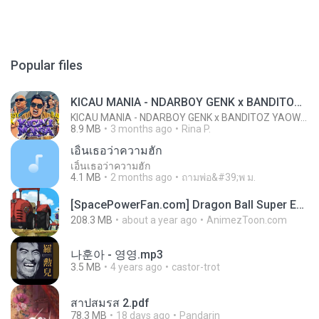
Popular files
KICAU MANIA - NDARBOY GENK x BANDITOZ YAOW 86 (OFFICIAL LYRIC VIDEO) GAS POL NDANGAK
KICAU MANIA - NDARBOY GENK x BANDITOZ YAOW 86 (OFFICIAL LYRIC VIDEO) GAS POL NDANGAK
8.9 MB
3 months ago
Rina P.
เอิ้นเธอว่าความฮัก
เอิ้นเธอว่าความฮัก
4.1 MB
2 months ago
ถามพ่อ&#39;พ ม.
[SpacePowerFan.com] Dragon Ball Super EP1 480p.mp4
208.3 MB
about a year ago
AnimezToon.com
나훈아 - 영영.mp3
3.5 MB
4 years ago
castor-trot
สาปสมรส 2.pdf
78.3 MB
18 days ago
Pandarin