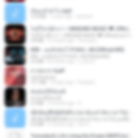
เงี่ยนแล้วทำไง.mp3
10.8 MB
7 years ago
lambcr2 ..
ไม่มีใครรู้ตัวเรา– UNHEARD MUSIC 🖤| Official Lyric Video | เพลงสู้ชีวิต
ไม่มีใครรู้ตัวเรา– UNHEARD MUSIC 🖤| Official Lyric Video | เพลงสู้ชีวิต
4.8 MB
3 months ago
Peeraya L.
KRK - เธอทิ้งฉันไว้ Ft.N/A , HK [Official MV]
KRK - เธอทิ้งฉันไว้ Ft.N/A , HK [Official MV]
4.6 MB
8 months ago
นวมินทร์
สาปสมรส 4.pdf
CamScanner
73.1 MB
18 days ago
Pandarin
ฉันมันก็ดีได้แค่นี้
ฉันมันก็ดีได้แค่นี้
4.2 MB
9 months ago
D
ເຊົາຮ້ອງເຖົ້າຊິເອົາທໍ່ໃດ (เซาฮ้องเถ้าสิเอาเท่าใด) ບຸນເກີດ ຫນູຫ່ວງ ft. ໂສພາ ຈຸນທະລາ
ເຊົາຮ້ອງເຖົ້າຊິເອົາທໍ່ໃດ (เซาฮ้องเถ้าสิเอาเท่าใด) ບຸນເກີດ ຫນູຫ່ວງ ft. ໂສພາ ຈຸນທະລາ
6.0 MB
2 months ago
But G.
Tomodachi Life Living the Dream [NSP].torrent