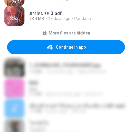
สาปสมรส 3.pdf
73.4 MB
18 days ago
Pandarin
More files are hidden
Continue in app
1_DOWNLOAD_FOURSHARED.jpg
1.9 MB
12 months ago
Wtlprodthree A.
BAD
BAD
3.7 MB
about a month ago
문지영 여.
เพื่อนพี่ ช่วยทำให้เสด ( เล่าเรื่องเสียว ) 201.mp3
7.1 MB
6 years ago
TNP2 M.
โลกทั้งใบ
โลกทั้งใบ