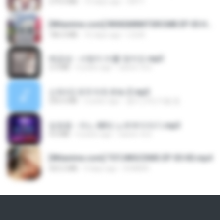
279.0 MB
10 days ago
DRTY
[Witanime.com] RKNGMNNTSRCMB EP 05 HD.mp4
186.0 MB
16 days ago
LOLKI
배금성 - 사랑이 비를 맞아요.mp3
3.5 MB
4 years ago
castor-trot
신유리) 유두자위 A to Z.mp3
256.6 MB
2 years ago
좀비고4인커플 좀.
임영웅 - 어느 60대 노부부이야기.mp3
4.6 MB
4 years ago
castor-trot
[Witanime.com] TSTJWGCDMS EP 05 HD.mp4
423.2 MB
9 days ago
DOMISR