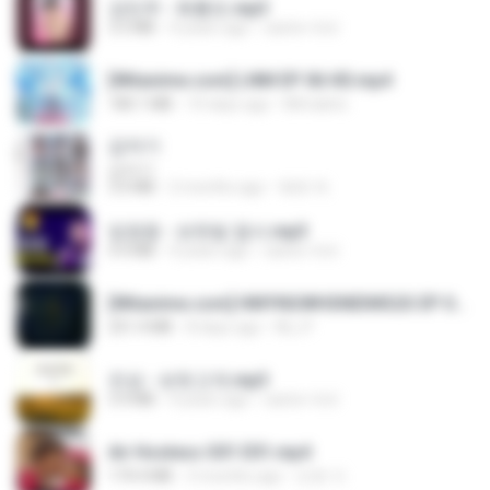
강민주 - 회룡포.mp3
3.5 MB
4 years ago
castor-trot
[Witanime.com] LNM EP 06 HD.mp4
180.1 MB
10 days ago
MUrabito
갑자기
갑자기
3.0 MB
2 months ago
복희 박.
임영웅 - 보랏빛 엽서.mp3
4.4 MB
4 years ago
castor-trot
[Witanime.com] HMYNGWHSNIDMS2S EP 05 HD.mp4
251.4 MB
8 days ago
KILJY
진성 - 보릿고개.mp3
3.4 MB
4 years ago
castor-trot
Air Hostess S01 E01.mp4
174.4 MB
3 months ago
민호 이.